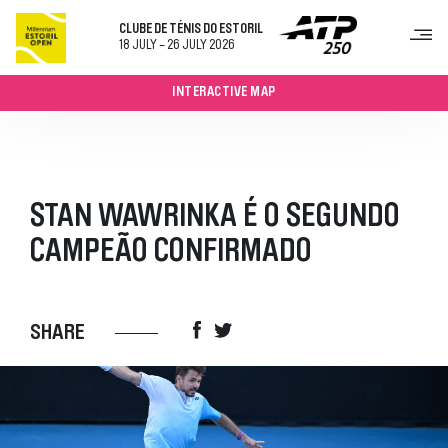
CLUBE DE TÉNIS DO ESTORIL
18 JULY - 26 JULY 2026
INTERACTIVE MAP
TORNEIO
BILHETES
SOBRE
STAN WAWRINKA É O SEGUNDO
PROGRAMA SEMANAL
QUADROS
CAMPEÃO CONFIRMADO
JOGOS E RESULTADOS
JOGADORES
PATROCINADORES
SHARE
VISITAR
COMO CHEGAR
RESTAURAÇÃO
MAPA DO RECINTO
CONTACTOS