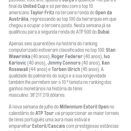
passado; este ano, ajudou a
Suíça
a qualificar-se para a
final da
United Cup
e só perdeu com o top 10
americano
Taylor Fritz
na terceira ronda do
Open da
Austrália
, regressando ao top 100 da hierarquia em que
chegou a ocupar o terceiro posto. Nesta semana já se
qualificou para a segunda ronda do ATP 500 do
Dubai
.
Apenas seis quarentões na história do ranking
computorizado estiveram classificados no top 100:
Stan
Wawrinka
(40 anos),
Roger Federer
(40 anos),
Ivo
Karlovic
(40 anos),
Jimmy Connors
(40 anos),
Ken
Rosewall
(44 anos) e
Torben Ulrich
(45 anos). A
qualidade do palmarés do suíço e a sua longevidade
também lhe permitem ser o 10.º tenista no ranking dos
ganhos monetários na história do ténis
masculino: 38’211’219 dólares.
A nova semana de julho do
Millennium Estoril Open
no
calendário do
ATP Tour
vai proporcionar ao maior torneio
de ténis português uma aura mais estival e
emparelhar
Estoril/Cascais
com prestigiosas estâncias