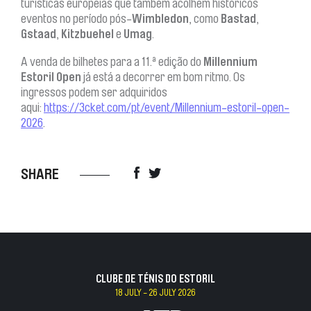
turísticas europeias que também acolhem históricos
eventos no período pós-
Wimbledon
, como
Bastad
,
Gstaad
,
Kitzbuehel
e
Umag
.
A venda de bilhetes para a 11.ª edição do
Millennium
Estoril Open
já está a decorrer em bom ritmo. Os
ingressos podem ser adquiridos
aqui:
https://3cket.com/pt/event/Millennium-estoril-open-
2026
.
SHARE
CLUBE DE TÉNIS DO ESTORIL
18 JULY - 26 JULY 2026