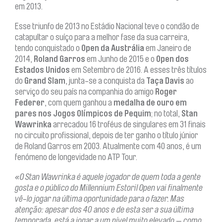
em 2013.
Esse triunfo de 2013 no Estádio Nacional teve o condão de
catapultar o suíço para a melhor fase da sua carreira,
tendo conquistado o
Open da Austrália
em Janeiro de
2014,
Roland Garros
em Junho de 2015 e o
Open dos
Estados Unidos
em Setembro de 2016. A esses três títulos
do
Grand Slam
, junta-se a conquista da
Taça Davis
ao
serviço do seu país na companhia do amigo
Roger
Federer
, com quem ganhou a
medalha de ouro em
pares nos Jogos Olímpicos de Pequim
; no total,
Stan
Wawrinka
arrecadou 16 troféus de singulares em 31 finais
no circuito profissional, depois de ter ganho o título júnior
de Roland Garros em 2003. Atualmente com 40 anos, é um
fenómeno de longevidade no ATP Tour.
«O Stan Wawrinka é aquele jogador de quem toda a gente
gosta e o público do Millennium Estoril Open vai finalmente
vê-lo jogar na última oportunidade para o fazer. Mas
atenção: apesar dos 40 anos e de esta ser a sua última
temporada, está a jogar a um nível muito elevado — como