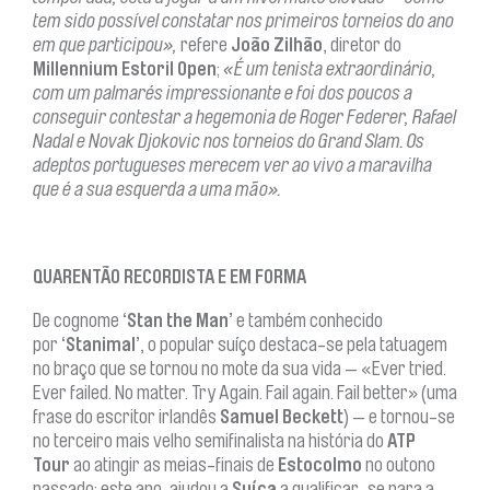
tem sido possível constatar nos primeiros torneios do ano
em que participou»,
refere
João Zilhão
, diretor do
Millennium Estoril Open
;
«É um tenista extraordinário,
com um palmarés impressionante e foi dos poucos a
conseguir contestar a hegemonia de Roger Federer, Rafael
Nadal e Novak Djokovic nos torneios do Grand Slam. Os
adeptos portugueses merecem ver ao vivo a maravilha
que é a sua esquerda a uma mão».
QUARENTÃO RECORDISTA E EM FORMA
De cognome
‘Stan the Man’
e também conhecido
por
‘Stanimal’
, o popular suíço destaca-se pela tatuagem
no braço que se tornou no mote da sua vida — «Ever tried.
Ever failed. No matter. Try Again. Fail again. Fail better» (uma
frase do escritor irlandês
Samuel Beckett
) — e tornou-se
no terceiro mais velho semifinalista na história do
ATP
Tour
ao atingir as meias-finais de
Estocolmo
no outono