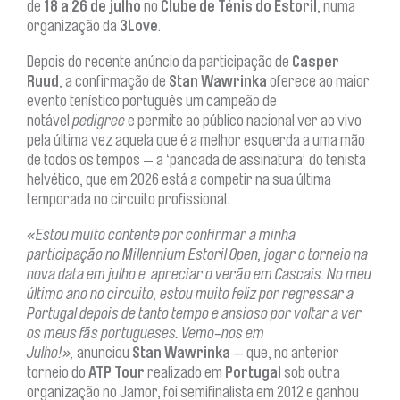
de
18 a 26 de julho
no
Clube de Ténis do Estoril
, numa
organização da
3Love
.
Depois do recente anúncio da participação de
Casper
Ruud
, a confirmação de
Stan Wawrinka
oferece ao maior
evento tenístico português um campeão de
notável
pedigree
e permite ao público nacional ver ao vivo
pela última vez aquela que é a melhor esquerda a uma mão
de todos os tempos — a ‘pancada de assinatura’ do tenista
helvético, que em 2026 está a competir na sua última
temporada no circuito profissional.
«Estou muito contente por confirmar a minha
participação no Millennium Estoril Open, jogar o torneio na
nova data em julho e apreciar o verão em Cascais. No meu
último ano no circuito, estou muito feliz por regressar a
Portugal depois de tanto tempo e ansioso por voltar a ver
os meus fãs portugueses. Vemo-nos em
Julho!»,
anunciou
Stan Wawrinka
— que, no anterior
torneio do
ATP Tour
realizado em
Portugal
sob outra
organização no Jamor, foi semifinalista em 2012 e ganhou