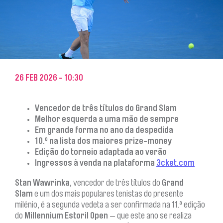
VISIT CASCAIS
MEDIA
NEWSLETTER
NOTÍCIAS
26 FEB 2026 - 10:30
COMPRAR AQUI
Vencedor de três títulos do Grand Slam
Melhor esquerda a uma mão de sempre
Em grande forma no ano da despedida
10.º na lista dos maiores prize-money
Edição do torneio adaptada ao verão
Ingressos à venda na plataforma
3cket.com
Stan Wawrinka,
vencedor de três títulos do
Grand
Slam
e um dos mais populares tenistas do presente
milénio, é a segunda vedeta a ser confirmada na 11.ª edição
do
Millennium Estoril Open
— que este ano se realiza