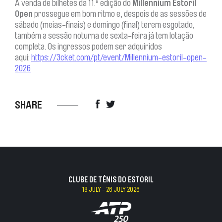
A venda de bilhetes da 11.ª edição do
Millennium Estoril
Open
prossegue em bom ritmo e, despois de as sessões de
sábado (meias-finais) e domingo (final) terem esgotado,
também a sessão noturna de sexta-feira já tem lotação
completa. Os ingressos podem ser adquiridos
aqui:
https://3cket.com/pt/event/Millennium-estoril-open-
2026
SHARE
CLUBE DE TÉNIS DO ESTORIL
18 JULY - 26 JULY 2026