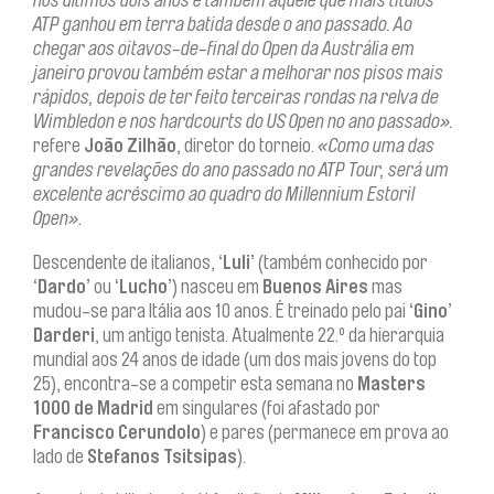
nos últimos dois anos e também aquele que mais títulos
ATP ganhou em terra batida desde o ano passado. Ao
chegar aos oitavos-de-final do Open da Austrália em
janeiro provou também estar a melhorar nos pisos mais
rápidos, depois de ter feito terceiras rondas na relva de
Wimbledon e nos hardcourts do US Open no ano passado».
refere
João Zilhão
, diretor do torneio.
«Como uma das
grandes revelações do ano passado no ATP Tour, será um
excelente acréscimo ao quadro do Millennium Estoril
Open»
.
Descendente de italianos,
‘Luli’
(também conhecido por
‘Dardo’
ou
‘Lucho’
) nasceu em
Buenos Aires
mas
mudou-se para Itália aos 10 anos. É treinado pelo pai
‘Gino’
Darderi
, um antigo tenista. Atualmente 22.º da hierarquia
mundial aos 24 anos de idade (um dos mais jovens do top
25), encontra-se a competir esta semana no
Masters
1000 de Madrid
em singulares (foi afastado por
Francisco Cerundolo
) e pares (permanece em prova ao
lado de
Stefanos Tsitsipas
).