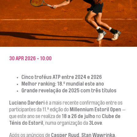
VISIT CASCAIS
MEDIA
NEWSLETTER
NOTÍCIAS
COMPRAR AQUI
30 APR 2026 - 10:00
Cinco troféus ATP entre 2024 e 2026
Melhor ranking: 18.º mundial este ano
Grande revelação de 2025 com três títulos
Luciano Darderi
é a mais recente confirmação entre os
participantes da 11.ª edição do
Millennium Estoril Open
—
que este ano se realiza de
18 a 26 de julho
no
Clube de
Ténis do Estoril
, numa organização da
3Love
.
Após os anúncios de
Casper Ruud
,
Stan Wawrinka
,