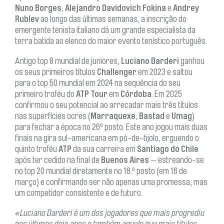
Nuno Borges
,
Alejandro Davidovich Fokina
e
Andrey
Rublev
ao longo das últimas semanas, a inscrição do
emergente tenista italiano dá um grande especialista da
terra batida ao elenco do maior evento tenístico português.
Antigo top 8 mundial de juniores,
Luciano Darderi
ganhou
os seus primeiros títulos
Challenger
em 2023 e saltou
para o top 50 mundial em 2024 na sequência do seu
primeiro troféu do
ATP Tour
em
Córdoba
. Em 2025
confirmou o seu potencial ao arrecadar mais três títulos
nas superfícies ocres (
Marraquexe
,
Bastad
e
Umag
)
para fechar a época no 26º posto. Este ano jogou mais duas
finais na gira sul-americana em pó-de-tijolo, erguendo o
quinto troféu
ATP
da sua carreira em
Santiago do Chile
após ter cedido na final de
Buenos Aires
— estreando-se
no top 20 mundial diretamente no 18.º posto (em 16 de
março) e confirmando ser não apenas uma promessa, mas
um competidor consistente e de futuro.
«Luciano Darderi é um dos jogadores que mais progrediu