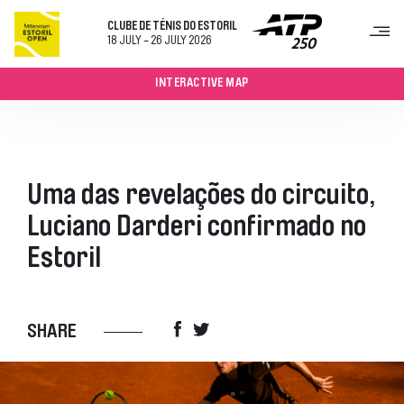
CLUBE DE TÉNIS DO ESTORIL
18 JULY - 26 JULY 2026
INTERACTIVE MAP
TORNEIO
BILHETES
SOBRE
Uma das revelações do circuito,
PROGRAMA SEMANAL
QUADROS
Luciano Darderi confirmado no
JOGOS E RESULTADOS
Estoril
JOGADORES
PATROCINADORES
VISITAR
SHARE
COMO CHEGAR
RESTAURAÇÃO
MAPA DO RECINTO
CONTACTOS