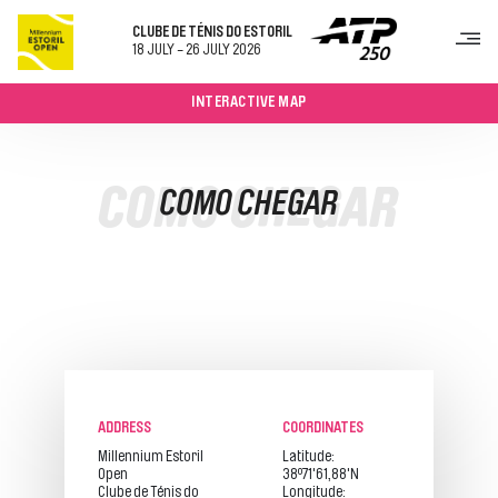
CLUBE DE TÉNIS DO ESTORIL
18 JULY - 26 JULY 2026
INTERACTIVE MAP
TORNEIO
COMO CHEGAR
COMO CHEGAR
BILHETES
SOBRE
PROGRAMA SEMANAL
QUADROS
JOGOS E RESULTADOS
JOGADORES
PATROCINADORES
VISITAR
COMO CHEGAR
ADDRESS
COORDINATES
RESTAURAÇÃO
Millennium Estoril
Latitude:
MAPA DO RECINTO
Open
38º71'61,88'N
CONTACTOS
Clube de Ténis do
Longitude: