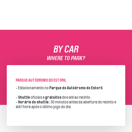
BY CAR
WHERE TO PARK?
PARQUE AUTÓDROMO DO ESTORIL
- Estacionamento no
Parque do Autódromo do Estoril.
-
Shuttle
oficiais e
gratuitos
de e até ao recinto.
-
Horário do shuttle:
30 minutos antes da abertura do recinto e
até 1 hora após o último jogo do dia.