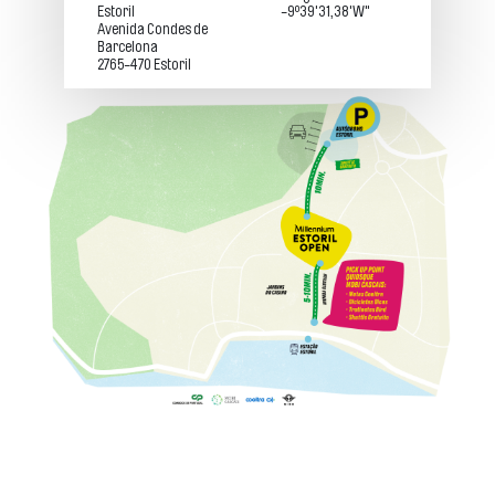
Estoril
-9º39'31,38'W"
VISIT CASCAIS
Avenida Condes de
Barcelona
MEDIA
2765-470 Estoril
NEWSLETTER
NOTÍCIAS
COMPRAR AQUI