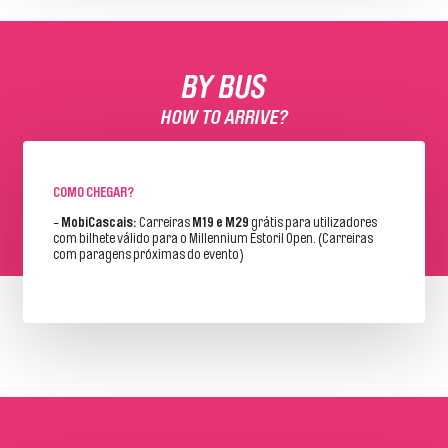
BY BUS
HOW TO ARRIVE?
COMO CHEGAR?
-
MobiCascais:
Carreiras
M19 e M29
grátis para utilizadores
com bilhete válido para o Millennium Estoril Open. (Carreiras
com paragens próximas do evento)