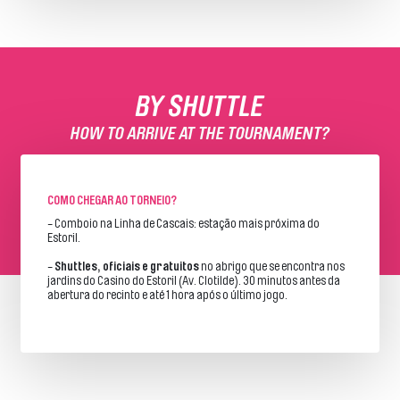
BY SHUTTLE
HOW TO ARRIVE AT THE TOURNAMENT?
COMO CHEGAR AO TORNEIO?
- Comboio na Linha de Cascais: estação mais próxima do
Estoril.
-
Shuttles, oficiais e gratuitos
no abrigo que se encontra nos
jardins do Casino do Estoril (Av. Clotilde). 30 minutos antes da
abertura do recinto e até 1 hora após o último jogo.