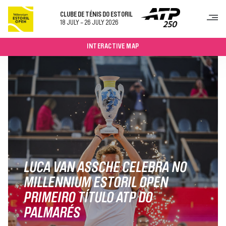
CLUBE DE TÉNIS DO ESTORIL
18 JULY - 26 JULY 2026
INTERACTIVE MAP
TORNEIO
BILHETES
SOBRE
PROGRAMA SEMANAL
QUADROS
JOGOS E RESULTADOS
JOGADORES
PATROCINADORES
LUCA VAN ASSCHE CELEBRA NO
VISITAR
MILLENNIUM ESTORIL OPEN
COMO CHEGAR
PRIMEIRO TÍTULO ATP DO
RESTAURAÇÃO
PALMARÉS
MAPA DO RECINTO
CONTACTOS